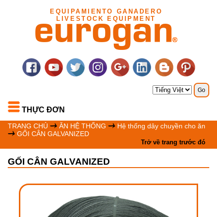
EQUIPAMIENTO GANADERO
LIVESTOCK EQUIPMENT
THỰC ĐƠN
TRANG CHỦ
ĂN HỆ THỐNG
Hệ thống dây chuyền cho ăn
GỐI CÂN GALVANIZED
Trở về trang trước đó
GỐI CÂN GALVANIZED