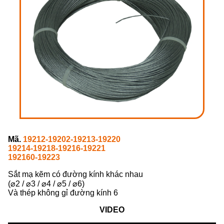
Mã.
19212-19202-19213-19220
19214-19218-19216-19221
192160-19223
Sắt mạ kẽm có đường kính khác nhau
(⌀2 / ⌀3 / ⌀4 / ⌀5 / ⌀6)
Và thép không gỉ đường kính 6
VIDEO