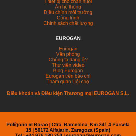
Thiết bị cho chăn nuôi
Ăn hệ thống
Điều chỉnh môi trường
Công trình
Chính sách chất lượng
EUROGAN
Eurogan
Văn phòng
Chúng ta đang ở?
Thư viện video
Blog Eurogan
Eurogan trên báo chí
Tham quan Hội chợ
Điều khoản và Điều kiện Thương mại EUROGAN S.L.
Polígono el Borao | Ctra. Barcelona, Km 341,4 Parcela
15 | 50172 Alfajarín, Zaragoza (Spain)
Tel.: +34 976 180 250 |
eurogan@eurogan.com