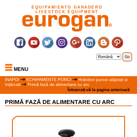
EQUIPAMIENTO GANADERO
LIVESTOCK EQUIPMENT
MENU
INAPOI
ECHIPAMENTE PORCI
Hrănitori purcei alăptați și
înțărcați
Primă fază de alimentare cu arc
Întoarceți-vă la pagina anterioară
PRIMĂ FAZĂ DE ALIMENTARE CU ARC