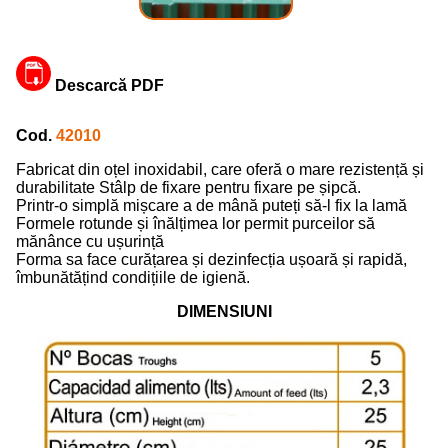
Descarcă PDF
Cod.
42010
Fabricat din oțel inoxidabil, care oferă o mare rezistență și
durabilitate Stâlp de fixare pentru fixare pe șipcă.
Printr-o simplă mișcare a de mână puteți să-l fix la lamă
Formele rotunde și înălțimea lor permit purceilor să
mănânce cu ușurință
Forma sa face curățarea și dezinfecția ușoară și rapidă,
îmbunătățind condițiile de igienă.
DIMENSIUNI