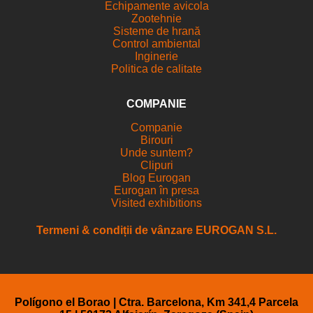
Echipamente avicola
Zootehnie
Sisteme de hrană
Control ambiental
Inginerie
Politica de calitate
COMPANIE
Companie
Birouri
Unde suntem?
Clipuri
Blog Eurogan
Eurogan în presa
Visited exhibitions
Termeni & condiții de vânzare EUROGAN S.L.
Polígono el Borao | Ctra. Barcelona, Km 341,4 Parcela