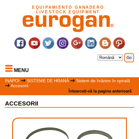
EQUIPAMIENTO GANADERO
LIVESTOCK EQUIPMENT
MENU
INAPOI
SISTEME DE HRANĂ
Sistem de hrănire în spirală
Accesorii
Întoarceți-vă la pagina anterioară
ACCESORII