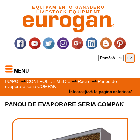
EQUIPAMIENTO GANADERO
LIVESTOCK EQUIPMENT
MENU
INAPOI
CONTROL DE MEDIU
Răcire
Panou de
evaporare seria COMPAK
Întoarceți-vă la pagina anterioară
PANOU DE EVAPORARE SERIA COMPAK