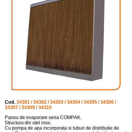
Cod.
34301 / 34302 / 34303 / 34304 / 34305 / 34306 /
34307 / 34309 / 34310
Panou de evaporare seria COMPAK.
Structura din otel inox.
Cu pompa de apa incorporata si tuburi de distributie de