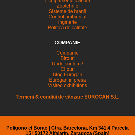
Echipamente avicola
Zootehnie
Sisteme de hrană
Control ambiental
Inginerie
Politica de calitate
COMPANIE
Companie
Birouri
Unde suntem?
Clipuri
Blog Eurogan
Eurogan în presa
Visited exhibitions
Termeni & condiții de vânzare EUROGAN S.L.
Polígono el Borao | Ctra. Barcelona, Km 341,4 Parcela
15 | 50172 Alfajarín, Zaragoza (Spain)