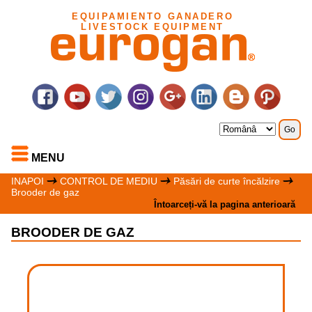
EQUIPAMIENTO GANADERO
LIVESTOCK EQUIPMENT
MENU
INAPOI
CONTROL DE MEDIU
Păsări de curte încălzire
Brooder de gaz
Întoarceți-vă la pagina anterioară
BROODER DE GAZ