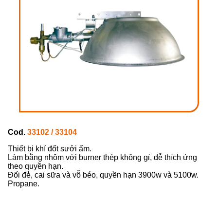
Cod.
33102 / 33104
Thiết bị khí đốt sưởi ấm.
Làm bằng nhôm với burner thép không gỉ, dễ thích ứng
theo quyền hạn.
Đối đẻ, cai sữa và vỗ béo, quyền hạn 3900w và 5100w.
Propane.