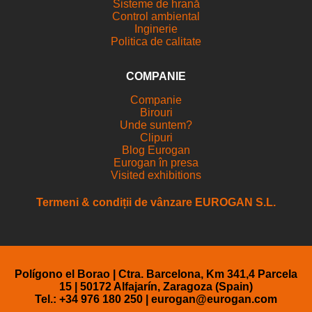
Sisteme de hrană
Control ambiental
Inginerie
Politica de calitate
COMPANIE
Companie
Birouri
Unde suntem?
Clipuri
Blog Eurogan
Eurogan în presa
Visited exhibitions
Termeni & condiții de vânzare EUROGAN S.L.
Polígono el Borao | Ctra. Barcelona, Km 341,4 Parcela
15 | 50172 Alfajarín, Zaragoza (Spain)
Tel.: +34 976 180 250 |
eurogan@eurogan.com