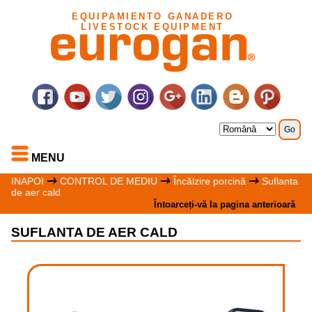
EQUIPAMIENTO GANADERO
LIVESTOCK EQUIPMENT
MENU
INAPOI
CONTROL DE MEDIU
Încălzire porcină
Suflanta
de aer cald
Întoarceți-vă la pagina anterioară
SUFLANTA DE AER CALD