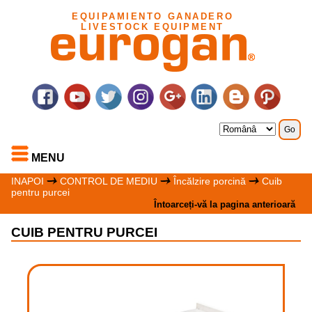
EQUIPAMIENTO GANADERO
LIVESTOCK EQUIPMENT
MENU
INAPOI
CONTROL DE MEDIU
Încălzire porcină
Cuib
pentru purcei
Întoarceți-vă la pagina anterioară
CUIB PENTRU PURCEI