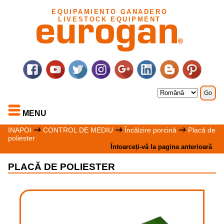
EQUIPAMIENTO GANADERO
LIVESTOCK EQUIPMENT
MENU
INAPOI
CONTROL DE MEDIU
Încălzire porcină
Placă de
poliester
Întoarceți-vă la pagina anterioară
PLACĂ DE POLIESTER