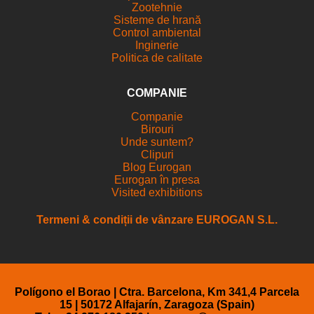
Zootehnie
Sisteme de hrană
Control ambiental
Inginerie
Politica de calitate
COMPANIE
Companie
Birouri
Unde suntem?
Clipuri
Blog Eurogan
Eurogan în presa
Visited exhibitions
Termeni & condiții de vânzare EUROGAN S.L.
Polígono el Borao | Ctra. Barcelona, Km 341,4 Parcela
15 | 50172 Alfajarín, Zaragoza (Spain)