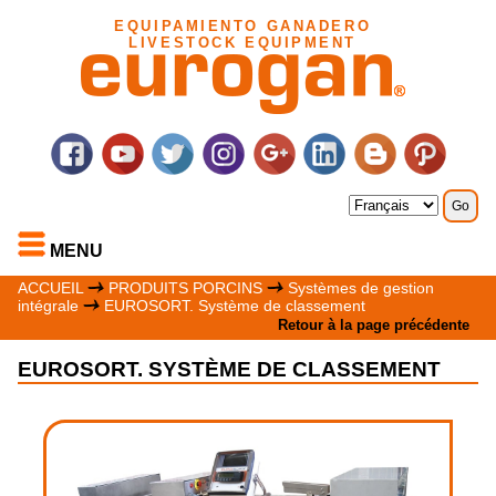
EQUIPAMIENTO GANADERO
LIVESTOCK EQUIPMENT
MENU
ACCUEIL
PRODUITS PORCINS
Systèmes de gestion
intégrale
EUROSORT. Système de classement
Retour à la page précédente
EUROSORT. SYSTÈME DE CLASSEMENT