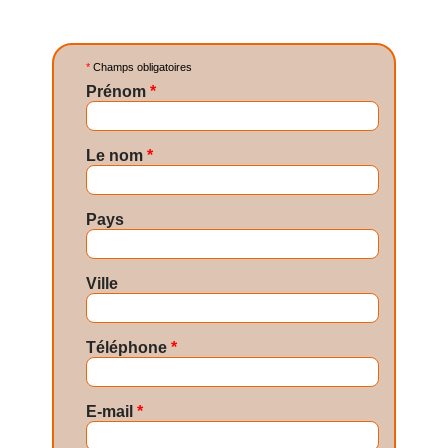
*
Champs obligatoires
Prénom
*
Le nom
*
Pays
Ville
Téléphone
*
E-mail
*