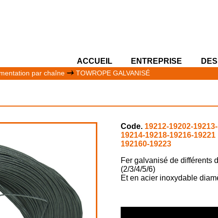
ACCUEIL
ENTREPRISE
DES
mentation par chaîne
TOWROPE GALVANISÉ
Code.
19212-19202-19213
19214-19218-19216-19221
192160-19223
Fer galvanisé de différents 
(2/3/4/5/6)
Et en acier inoxydable diam