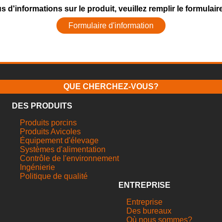
s d'informations sur le produit, veuillez remplir le formulair
Formulaire d'information
QUE CHERCHEZ-VOUS?
DES PRODUITS
Produits porcins
Produits Avicoles
Équipement d'élevage
Systèmes d'alimentation
Contrôle de l'environnement
Ingénierie
Politique de qualité
ENTREPRISE
Entreprise
Des bureaux
Où nous sommes?