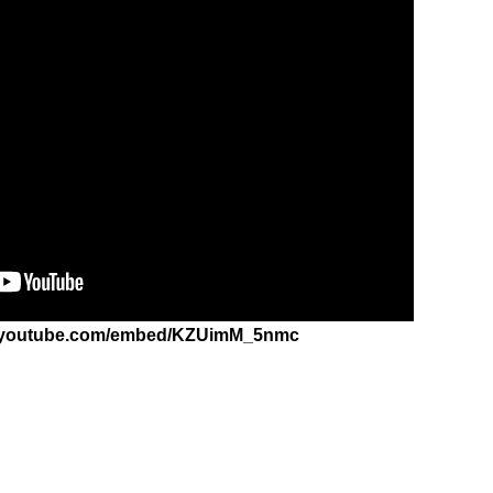
w.youtube.com/embed/KZUimM_5nmc