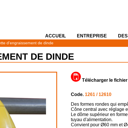
ACCUEIL
ENTREPRISE
DES
tte d'engraissement de dinde
EMENT DE DINDE
Télécharger le fichie
Code.
1261 / 12610
Des formes rondes qui empê
Cône central avec réglage en
Le dôme supérieur en forme 
tuyau d'alimentation.
Convient pour Ø60 mm et Ø