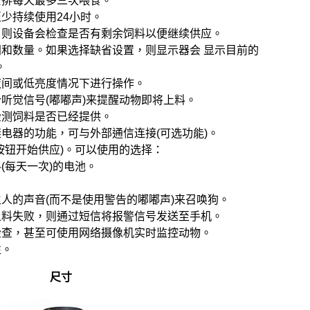
安排每天最多三次喂食。
至少持续使用24小时。
，则设备会检查是否有剩余饲料以便继续供应。
间和数量。如果选择缺省设置，则显示器会 显示目前的
。
夜间或低亮度情况下进行操作。
个听觉信号(嘟嘟声)来提醒动物即将上料。
检测饲料是否已经提供。
继电器的功能，可与外部通信连接(可选功能)。
下按钮开始供应)。可以使用的选择：
(每天一次)的电池。
主人的声音(而不是使用警告的嘟嘟声)来召唤狗。
上料失败，则通过短信将报警信号发送至手机。
检查，甚至可使用网络摄像机实时监控动物。
性。
尺寸