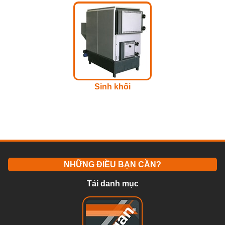
Sinh khối
NHỮNG ĐIỀU BẠN CẦN?
Tải danh mục