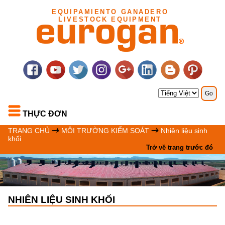
EQUIPAMIENTO GANADERO
LIVESTOCK EQUIPMENT
THỰC ĐƠN
TRANG CHỦ
MÔI TRƯỜNG KIỂM SOÁT
Nhiên liệu sinh
khối
Trở về trang trước đó
NHIÊN LIỆU SINH KHỐI