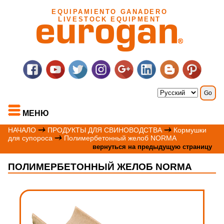
EQUIPAMIENTO GANADERO
LIVESTOCK EQUIPMENT
МЕНЮ
НАЧАЛО
ПРОДУКТЫ ДЛЯ СВИНОВОДСТВА
Кормушки
для супороса
Полимербетонный желоб NORMA
вернуться на предыдущую страницу
ПОЛИМЕРБЕТОННЫЙ ЖЕЛОБ NORMA