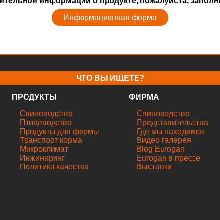
ительной информации о продукте, пожалуйста, запо
Информационная форма
ЧТО ВЫ ИЩЕТЕ?
ПРОДУКТЫ
ФИРМА
Свиноводствo
Свиноводствo
Птицеводствo
Представительства
Продукты для фермы
Где мы находимся
Транспорт корма
Видео галерея
Микроклимат
Blog Eurogan
Инжиниринг
Eurogan в прессе
Политика качества
Выставки