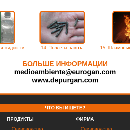
я жидкости
14. Пеллеты навоза
15. Шламовые
БОЛЬШЕ ИНФОРМАЦИИ
medioambiente@eurogan.com
www.depurgan.com
ЧТО ВЫ ИЩЕТЕ?
ПРОДУКТЫ
ФИРМА
Свиноводствo
Свиноводствo