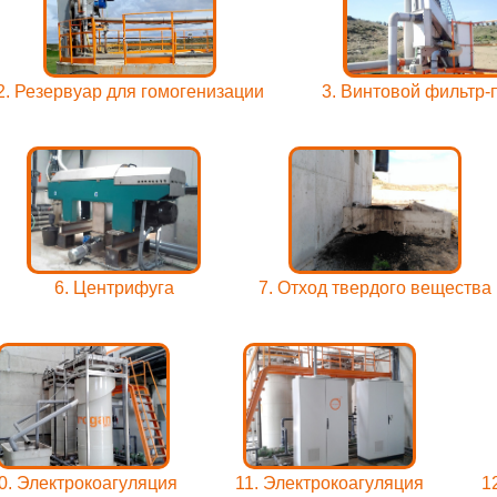
2. Резервуар для гомогенизации
3. Винтовой фильтр-
6. Центрифуга
7. Отход твердого вещества
0. Электрокоагуляция
11. Электрокоагуляция
1