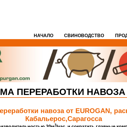
НАЧАЛО
СВИНОВОДСТВO
ПРО
ЕМА ПЕРЕРАБОТКИ НАВОЗА
ереработки навоза от EUROGAN, расп
Кабальерос,Сарагосса
3
роизводительностью 20м
/час, и сократить главные ко