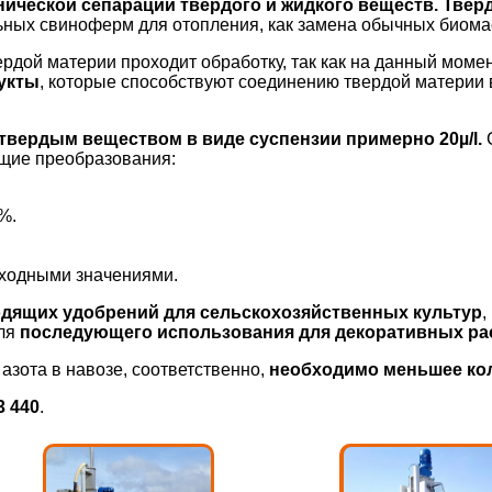
ической сепарации твердого и жидкого веществ. Тверд
льных свиноферм для отопления, как замена обычных биома
вердой материи проходит обработку, так как на данный мом
укты
, которые способствуют соединению твердой материи 
твердым веществом в виде суспензии примерно 20µ/l.
ющие преобразования:
%.
сходными значениями.
дящих удобрений для сельскохозяйственных культур
,
для
последующего использования для декоративных рас
азота в навозе, соответственно,
необходимо меньшее ко
3 440
.