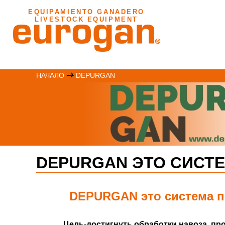
EQUIPAMIENTO GANADERO
LIVESTOCK EQUIPMENT
НАЧАЛО
DEPURGAN
DEPURGAN ЭТО СИСТ
DEPURGAN это система п
Цель-достигнуть обработки навоза, п