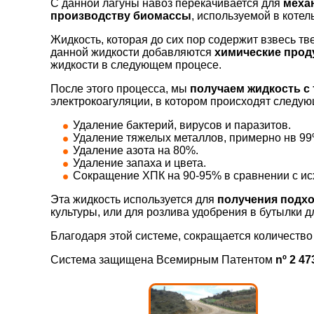
С данной лагуны навоз перекачивается для
механ
производству биомассы
, используемой в коте
Жидкость, которая до сих пор содержит взвесь т
данной жидкости добавляются
химические прод
жидкости в следующем процесе.
После этого процесса, мы
получаем жидкость с 
электрокоагуляции, в котором происходят следу
Удаление бактерий, вирусов и паразитов.
Удаление тяжелых металлов, примерно нв 99
Удаление азота на 80%.
Удаление запаха и цвета.
Cокращение ХПК на 90-95% в сравнении с и
Эта жидкость используется для
получения подхо
культуры, или для розлива удобрения в бутылки 
Благодаря этой системе, сокращается количество 
Система защищена Всемирным Патентом
nº 2 47