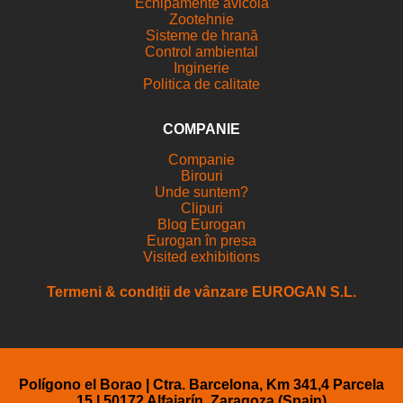
Echipamente avicola
Zootehnie
Sisteme de hrană
Control ambiental
Inginerie
Politica de calitate
COMPANIE
Companie
Birouri
Unde suntem?
Clipuri
Blog Eurogan
Eurogan în presa
Visited exhibitions
Termeni & condiții de vânzare EUROGAN S.L.
Polígono el Borao | Ctra. Barcelona, Km 341,4 Parcela
15 | 50172 Alfajarín, Zaragoza (Spain)