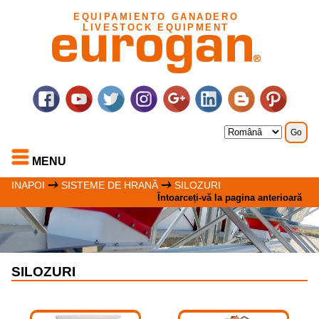
EQUIPAMIENTO GANADERO
LIVESTOCK EQUIPMENT
MENU
INAPOI
SISTEME DE HRANĂ
SILOZURI
Întoarceți-vă la pagina anterioară
SILOZURI