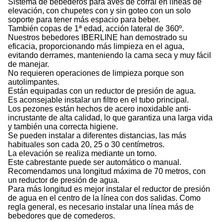
Sistema de bebederos para aves de corral en líneas de
elevación, con chupetes con y sin goteo con un solo
soporte para tener más espacio para beber.
También copas de 1ª edad, acción lateral de 360º.
Nuestros bebedores IBERLINE han demostrado su
eficacia, proporcionando más limpieza en el agua,
evitando derrames, manteniendo la cama seca y muy fácil
de manejar.
No requieren operaciones de limpieza porque son
autolimpantes.
Están equipadas con un reductor de presión de agua.
Es aconsejable instalar un filtro en el tubo principal.
Los pezones están hechos de acero inoxidable anti-
incrustante de alta calidad, lo que garantiza una larga vida
y también una correcta higiene.
Se pueden instalar a diferentes distancias, las más
habituales son cada 20, 25 o 30 centímetros.
La elevación se realiza mediante un torno.
Este cabrestante puede ser automático o manual.
Recomendamos una longitud máxima de 70 metros, con
un reductor de presión de agua.
Para más longitud es mejor instalar el reductor de presión
de agua en el centro de la línea con dos salidas. Como
regla general, es necesario instalar una línea más de
bebedores que de comederos.