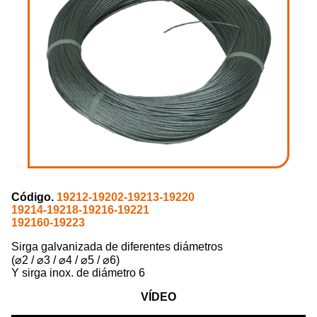
Código.
19212-19202-19213-19220
19214-19218-19216-19221
192160-19223
Sirga galvanizada de diferentes diámetros
(⌀2 / ⌀3 / ⌀4 / ⌀5 / ⌀6)
Y sirga inox. de diámetro 6
VÍDEO