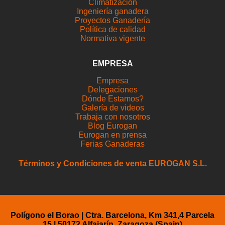
Climatización
Ingeniería ganadera
Proyectos Ganadería
Política de calidad
Normativa vigente
EMPRESA
Empresa
Delegaciones
Dónde Estamos?
Galería de videos
Trabaja con nosotros
Blog Eurogan
Eurogan en prensa
Ferias Ganaderas
Términos y Condiciones de venta EUROGAN S.L.
Polígono el Borao | Ctra. Barcelona, Km 341,4 Parcela
15 | 50172 Alfajarín, Zaragoza (Spain)