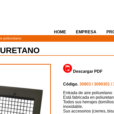
HOME
EMPRESA
PR
e poliuretano
IURETANO
Descargar PDF
Código.
30903 / 3090301 /
Entrada de aire poliuretano
Está fabricada en poliuretan
Todos sus herrajes (tornill
inoxidable.
Sus accesorios (cierres, bisa