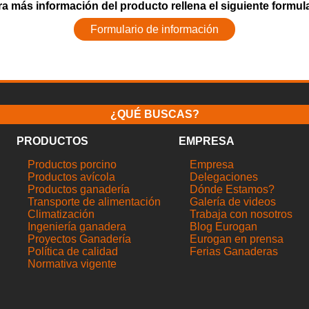
a más información del producto rellena el siguiente formul
Formulario de información
¿QUÉ BUSCAS?
PRODUCTOS
EMPRESA
Productos porcino
Empresa
Productos avícola
Delegaciones
Productos ganadería
Dónde Estamos?
Transporte de alimentación
Galería de videos
Climatización
Trabaja con nosotros
Ingeniería ganadera
Blog Eurogan
Proyectos Ganadería
Eurogan en prensa
Política de calidad
Ferias Ganaderas
Normativa vigente