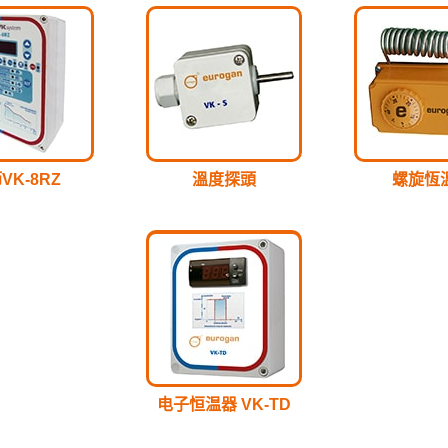
VK-8RZ
溫度探頭
螺旋恆
电子恒温器 VK-TD