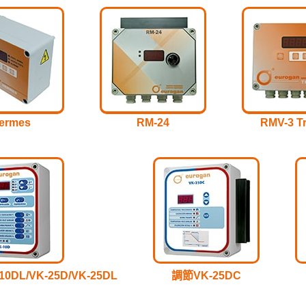
ermes
RM-24
RMV-3 Tr
0DL/VK-25D/VK-25DL
調節VK-25DC