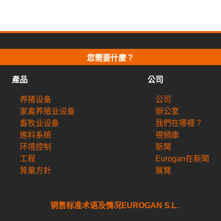
您需要什麼？
產品
公司
养猪设备
公司
家禽养殖业设备
辦公室
畜牧业设备
我們在哪裡？
進料系統
視頻庫
环境控制
新聞
工程
Eurogan在新聞
質量方針
展覽
销售标准术语及情况EUROGAN S.L.