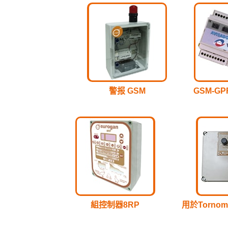
警报 GSM
GSM-G
組控制器8RP
用於Torno